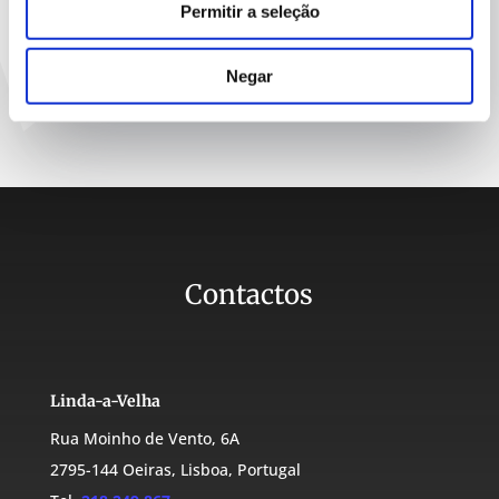
Anos de Experiência
Permitir a seleção
Negar
Contactos
Linda-a-Velha
Rua Moinho de Vento, 6A
2795-144 Oeiras, Lisboa, Portugal