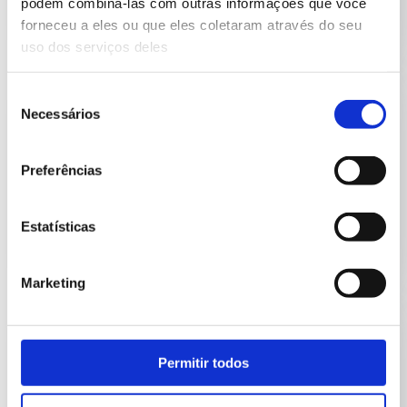
podem combiná-las com outras informações que você
forneceu a eles ou que eles coletaram através do seu
uso dos serviços deles
250
Seleção
Necessários
de
consentimento
Preferências
Clientes
Estatísticas
Marketing
15
Permitir todos