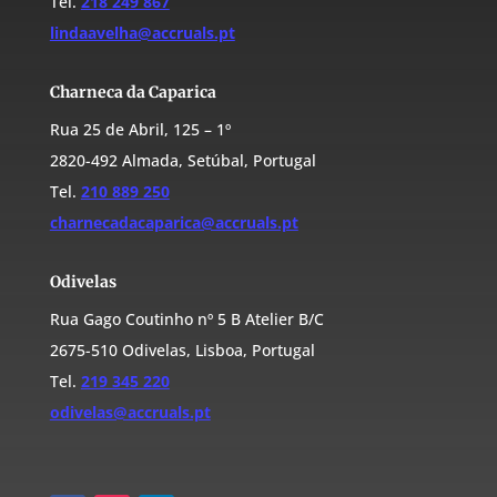
Tel.
218 249 867
lindaavelha@accruals.pt
Charneca da Caparica
Rua 25 de Abril, 125 – 1º
2820-492 Almada, Setúbal, Portugal
Tel.
210 889 250
charnecadacaparica@accruals.pt
Odivelas
Rua Gago Coutinho nº 5 B Atelier B/C
2675-510 Odivelas, Lisboa, Portugal
Tel.
219 345 220
odivelas@accruals.pt