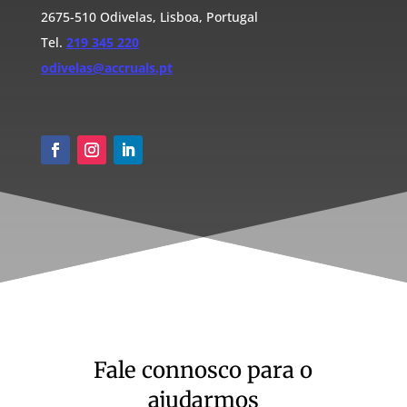
2675-510 Odivelas, Lisboa, Portugal
Tel.
219 345 220
odivelas@accruals.pt
Fale connosco para o
ajudarmos