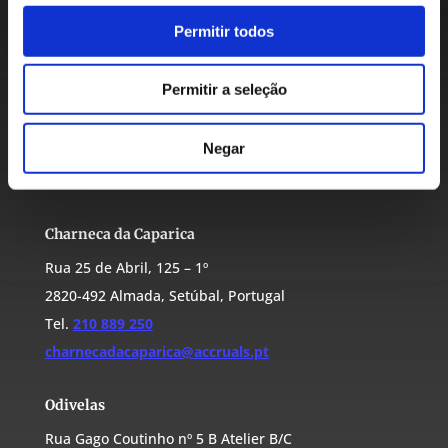
Permitir todos
Linda-a-Velha
Permitir a seleção
Rua Moinho de Vento, 6A
2795-144 Oeiras, Lisboa, Portugal
Negar
Tel.
218 249 867
lindaavelha@accruals.pt
Charneca da Caparica
Rua 25 de Abril, 125 – 1º
2820-492 Almada, Setúbal, Portugal
Tel.
210 889 250
charnecadacaparica@accruals.pt
Odivelas
Rua Gago Coutinho nº 5 B Atelier B/C