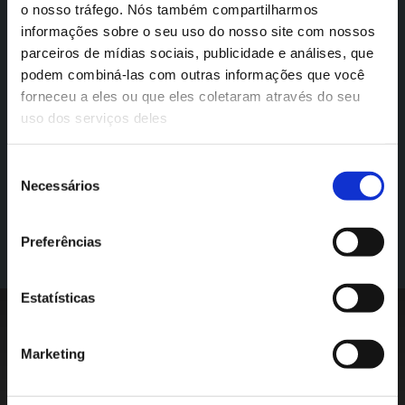
o nosso tráfego. Nós também compartilharmos
informações sobre o seu uso do nosso site com nossos
Conheça todos os
parceiros de mídias sociais, publicidade e análises, que
podem combiná-las com outras informações que você
serviços da Accruals
forneceu a eles ou que eles coletaram através do seu
uso dos serviços deles
SAIBA MAIS
Seleção
Necessários
de
consentimento
Preferências
Estatísticas
Marketing
Contactos